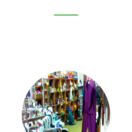
Nuestro trabajo diario está basado en tres
programas que cumplen con una labor
significativa para nuestra sociedad.
Programa Bazar
Impulsa y enlaza el intercambio solidario con
diferentes sectores de la comunidad
beneficiando así a familias de escasos
recursos.