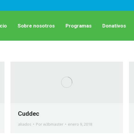
icio
Sobre nosotros
Programas
Donativos
Cuddec
aliados
Por
w3bmaster
enero 9, 2018