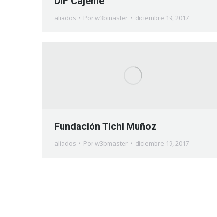
DIF Cajeme
aliados
Por
w3bmaster
diciembre 19, 2017
Fundación Tichi Muñoz
aliados
Por
w3bmaster
diciembre 19, 2017