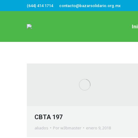
(644) 414 1714
contacto@bazarsolidario.org.mx
In
CBTA 197
aliados
Por
w3bmaster
enero 9, 2018