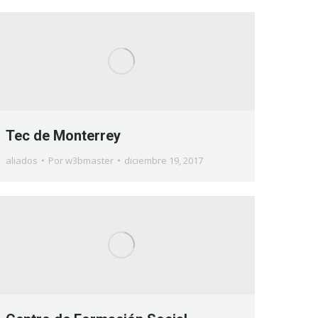
Tec de Monterrey
aliados
Por
w3bmaster
diciembre 19, 2017