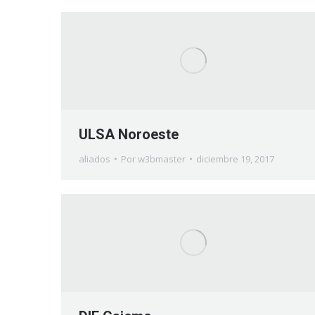
ULSA Noroeste
aliados
Por
w3bmaster
diciembre 19, 2017