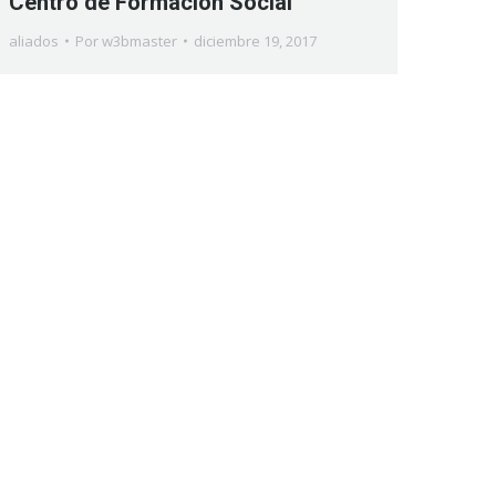
Centro de Formación Social
aliados
Por
w3bmaster
diciembre 19, 2017