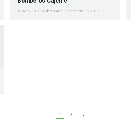
Bomberos Cajeme
aliados
Por
w3bmaster
diciembre 19, 2017
1
2
→