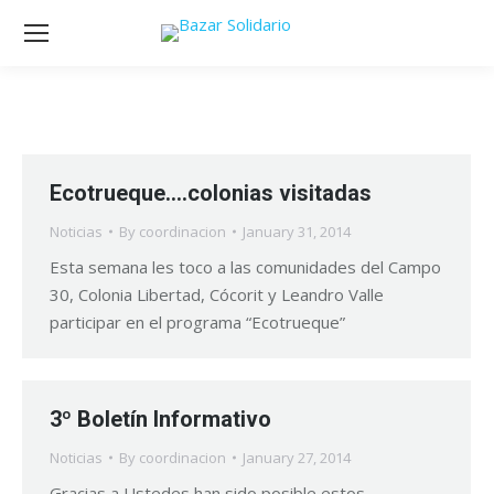
Ecotrueque….colonias visitadas
Noticias
By
coordinacion
January 31, 2014
Esta semana les toco a las comunidades del Campo
30, Colonia Libertad, Cócorit y Leandro Valle
participar en el programa “Ecotrueque”
3º Boletín Informativo
Noticias
By
coordinacion
January 27, 2014
Gracias a Ustedes han sido posible estos