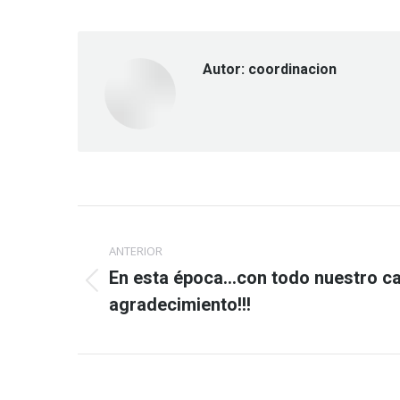
Autor:
coordinacion
Navegación
ANTERIOR
entre
En esta época…con todo nuestro ca
Publicación
publicaciones
agradecimiento!!!
anterior: