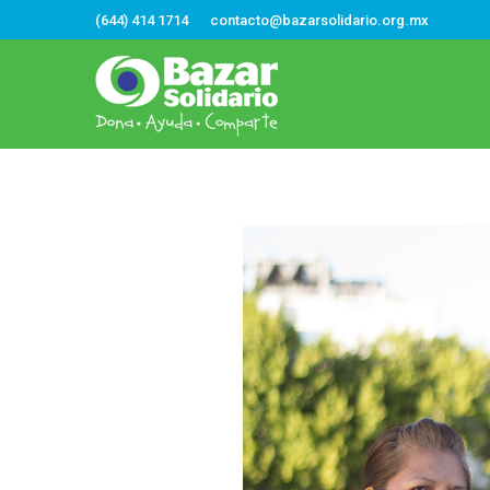
(644) 414 1714
contacto@bazarsolidario.org.mx