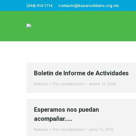
(644) 414 1714
contacto@bazarsolidario.org.mx
Boletin de Informe de Actividades
Noticias
Por
coordinacion
enero 13, 2016
Esperamos nos puedan
acompañar…..
Noticias
Por
coordinacion
junio 11, 2015