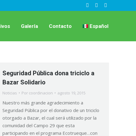
Facebook
X
Instagram
page
page
page
opens
opens
opens
ivos
Galería
Contacto
Español
in
in
in
new
new
new
window
window
window
Seguridad Pública dona triciclo a
Bazar Solidario
Noticias
Por
coordinacion
agosto 19, 2015
Nuestro más grande agradecimiento a
Seguridad Pública por el donativo de un triciclo
otorgado a Bazar, el cual será utilizado por la
comunidad del Campo 29 que esta
participando en el programa Ecotrueque…con