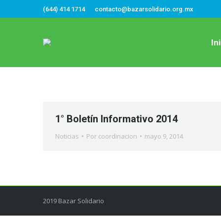
(644) 414 1714
contacto@bazarsolidario.org.mx
In
1° Boletín Informativo 2014
Noticias
Por
coordinacion
mayo 9, 2014
2019 Bazar Solidario