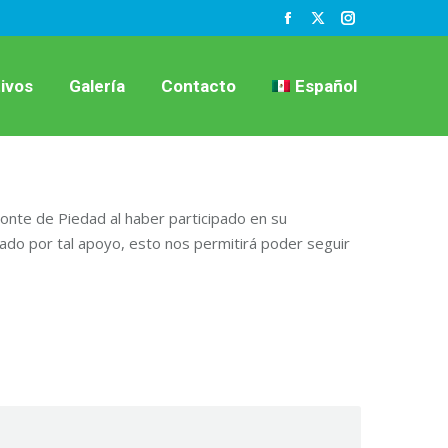
Facebook
X
Instagram
page
page
page
opens
opens
opens
ivos
Galería
Contacto
Español
in
in
in
new
new
new
window
window
window
Monte de Piedad al haber participado en su
iado por tal apoyo, esto nos permitirá poder seguir