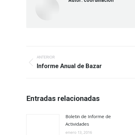
Autor:
coordinacion
Navegación
ANTERIOR
entre
Publicación
Informe Anual de Bazar
anterior:
publicaciones
Entradas relacionadas
Boletin de Informe de
Actividades
enero 13, 2016