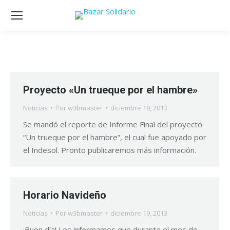
Proyecto «Un trueque por el hambre»
Noticias
Por
w3bmaster
diciembre 19, 2013
Se mandó el reporte de Informe Final del proyecto
“Un trueque por el hambre”, el cual fue apoyado por
el Indesol. Pronto publicaremos más información.
Horario Navideño
Noticias
Por
w3bmaster
diciembre 19, 2013
¡Buen día! Les informamos que durante el mes de