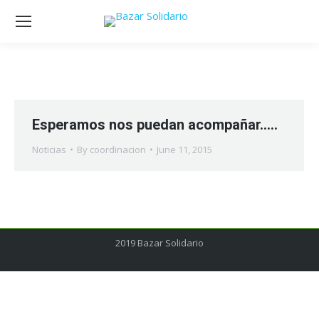
Esperamos nos puedan acompañar…..
Noticias
By
coordinacion
June 11, 2015
2019 Bazar Solidario