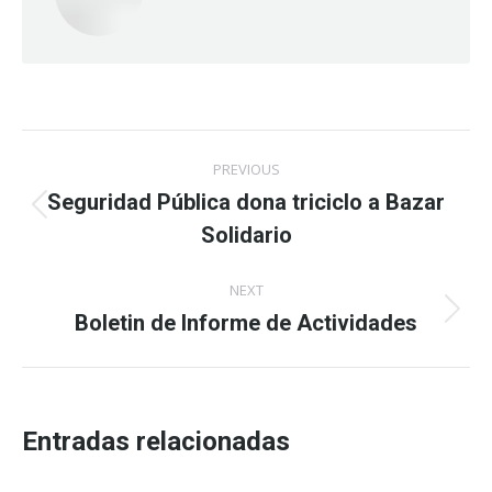
Post
PREVIOUS
navigation
Seguridad Pública dona triciclo a Bazar
Previous
Solidario
post:
NEXT
Boletin de Informe de Actividades
Next
post:
Entradas relacionadas