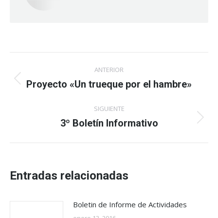
Navegación
ANTERIOR
entre
Proyecto «Un trueque por el hambre»
Publicación
anterior:
publicaciones
SIGUIENTE
3º Boletín Informativo
Publicación
siguiente:
Entradas relacionadas
Boletin de Informe de Actividades