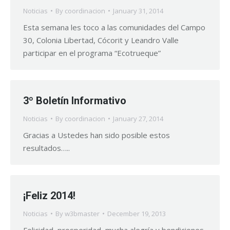
Noticias
By
coordinacion
January 31, 2014
Esta semana les toco a las comunidades del Campo
30, Colonia Libertad, Cócorit y Leandro Valle
participar en el programa “Ecotrueque”
3º Boletín Informativo
Noticias
By
coordinacion
January 27, 2014
Gracias a Ustedes han sido posible estos
resultados…..
¡Feliz 2014!
Noticias
By
w3bmaster
December 19, 2013